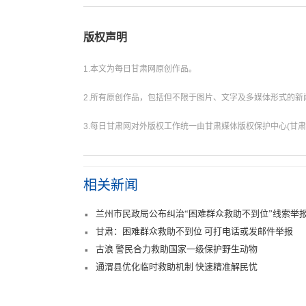
版权声明
1.本文为每日甘肃网原创作品。
2.所有原创作品，包括但不限于图片、文字及多媒体形式的
3.每日甘肃网对外版权工作统一由甘肃媒体版权保护中心(甘肃
相关新闻
兰州市民政局公布纠治“困难群众救助不到位”线索举
甘肃：困难群众救助不到位 可打电话或发邮件举报
古浪 警民合力救助国家一级保护野生动物
通渭县优化临时救助机制 快速精准解民忧