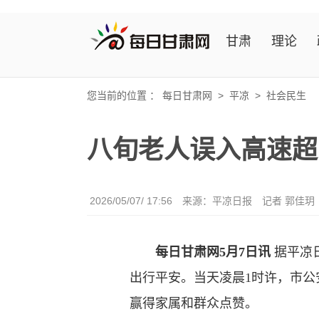
甘肃
理论
您当前的位置 ：
每日甘肃网
>
平凉
>
社会民生
八旬老人误入高速超
2026/05/07/ 17:56
来源：平凉日报
记者 郭佳玥
每日甘肃网5月7日讯
据平凉
出行平安。当天凌晨1时许，市
赢得家属和群众点赞。