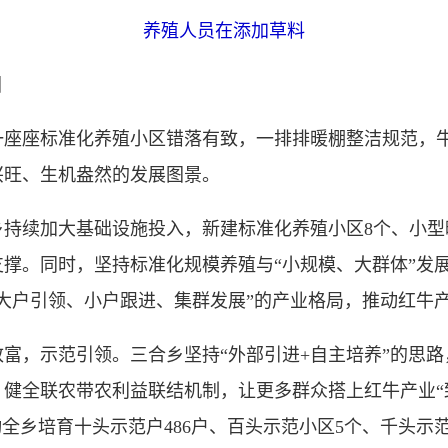
养殖人员在添加草料
图
座标准化养殖小区错落有致，一排排暖棚整洁规范，牛
兴旺、生机盎然的发展图景。
续加大基础设施投入，新建标准化养殖小区8个、小型暖
撑。同时，坚持标准化规模养殖与“小规模、大群体”发
大户引领、小户跟进、集群发展”的产业格局，推动红牛
，示范引领。三合乡坚持“外部引进+自主培养”的思路
健全联农带农利益联结机制，让更多群众搭上红牛产业“致
动全乡培育十头示范户486户、百头示范小区5个、千头示