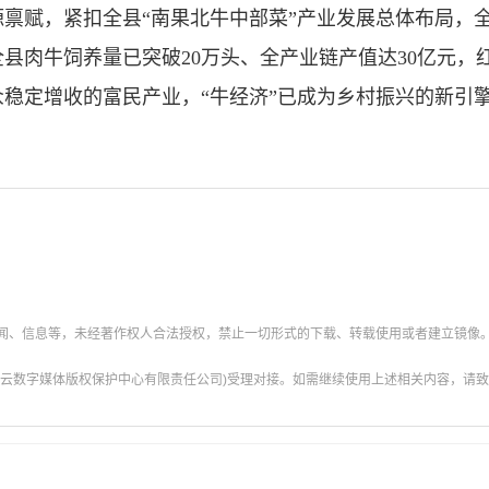
赋，紧扣全县“南果北牛中部菜”产业发展总体布局，全
县肉牛饲养量已突破20万头、全产业链产值达30亿元，
稳定增收的富民产业，“牛经济”已成为乡村振兴的新引
新闻、信息等，未经著作权人合法授权，禁止一切形式的下载、转载使用或者建立镜像
云数字媒体版权保护中心有限责任公司)受理对接。如需继续使用上述相关内容，请致电甘肃