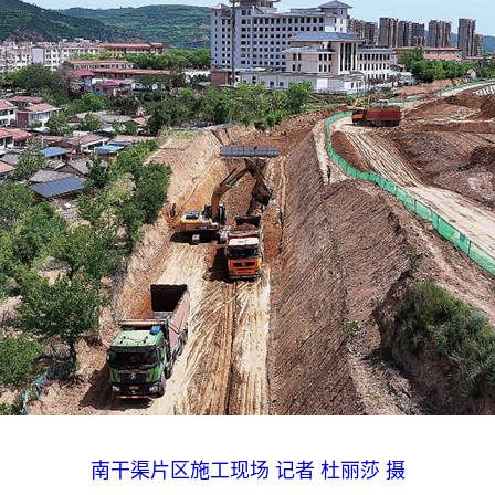
南干渠片区施工现场 记者 杜丽莎 摄