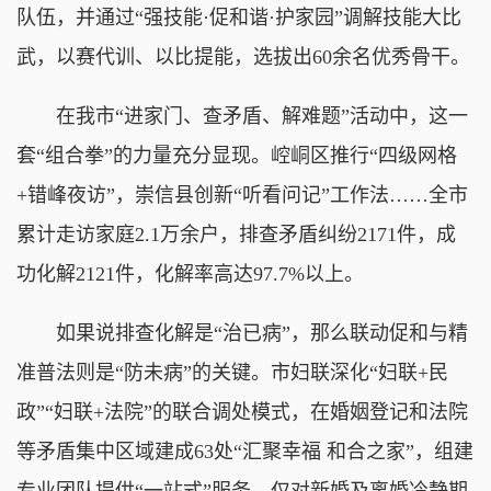
队伍，并通过“强技能·促和谐·护家园”调解技能大比
武，以赛代训、以比提能，选拔出60余名优秀骨干。
在我市“进家门、查矛盾、解难题”活动中，这一
套“组合拳”的力量充分显现。崆峒区推行“四级网格
+错峰夜访”，崇信县创新“听看问记”工作法……全市
累计走访家庭2.1万余户，排查矛盾纠纷2171件，成
功化解2121件，化解率高达97.7%以上。
如果说排查化解是“治已病”，那么联动促和与精
准普法则是“防未病”的关键。市妇联深化“妇联+民
政”“妇联+法院”的联合调处模式，在婚姻登记和法院
等矛盾集中区域建成63处“汇聚幸福 和合之家”，组建
专业团队提供“一站式”服务，仅对新婚及离婚冷静期