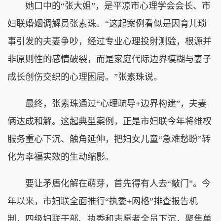
她口中的“张大姐”，是平凉市心理学会会长、市
妇联婚姻调解员张素珠。“这起案例看似是因育儿琐
事引发的夫妻争吵，经过专业心理投射测验，根源并
非原则性的感情破裂，而是家庭代际边界模糊与妻子
成长创伤交织的心理困局。”张素珠说。
最终，张素珠通过“心理疏导+边界构建”，夫妻
俩达成和解。这起典型案例，正是市妇联今年将维权
服务重心下沉、触角延伸，把妇女儿童“急难愁盼”转
化为幸福实效的生动缩影。
要让矛盾化解在萌芽，首先得有人去“敲门”。今
年以来，市妇联全面推行“执委+网格”排查报告机
制，四级妇联干部、执委和志愿者全员下沉，聚焦单