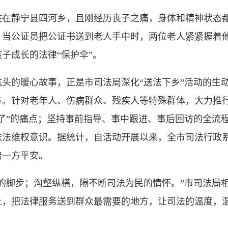
静宁县四河乡，且刚经历丧子之痛，身体和精神状态都
。当公证员把公证书送到老人手中时，两位老人紧紧握着
子成长的法律“保护伞”。
的暖心故事，正是市司法局深化“送法下乡”活动的生动
。针对老年人、伤病群众、残疾人等特殊群体，大力推行
了”的痛点；坚持事前指导、事中跟进、事后回访的全流
依法维权意识。据统计，自活动开展以来，全市司法行政
着一方平安。
脚步；沟壑纵横，隔不断司法为民的情怀。”市司法局相
上，把法律服务送到群众最需要的地方，让司法的温度，