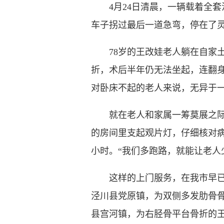
4月24日清晨，一辆载着全套法
车子拐过最后一道急弯，停在了
78岁的王改娃老人躺在自家土
折，术后半年仍无法坐起，连翻身
对卧床不起的老人来说，无异于
就在老人和家属一筹莫展之际，
的房间里支起观片灯，仔细核对
小时。“我们多跑路，就能让老人
这样的上门服务，在我市早已不是
泾川县党原镇，为双侧多发肋骨骨
县宫河镇，为右胫骨平台骨折的