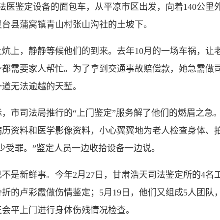
医鉴定设备的面包车，从平凉市区出发，向着140公里
灵台县蒲窝镇青山村张山沟社的土坡下。
炕上，静静等候他们的到来。去年10月的一场车祸，让
都需要家人帮忙。为了拿到交通事故赔偿款，她急需做司
一道无法逾越的天堑。
市司法局推行的“上门鉴定”服务解了他们的燃眉之急。
病历资料和医学影像资料，小心翼翼地为老人检查身体、
少受罪。”鉴定人员一边收拾设备一边说。
新鲜事。今年2月27日，甘肃浩天司法鉴定所的4名工
折的卢彩霞做伤情鉴定；5月19日，他们又组成5人团队，
王会平上门进行身体伤残情况检查。