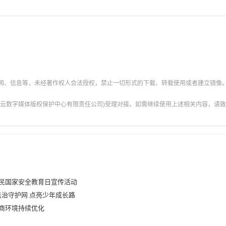
新闻、信息等，未经著作权人合法授权，禁止一切形式的下载、转载使用或者建立镜像
云数字媒体版权保护中心有限责任公司)受理对接。如需继续使用上述相关内容，请致电甘肃
全民国家安全教育日宣传活动
法治守护网 点亮少年成长路
营商环境持续优化