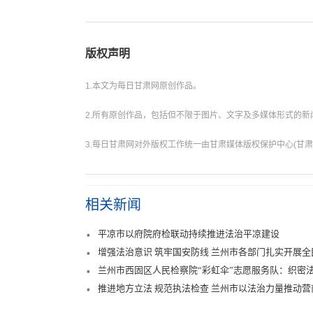
版权声明
1.本文为每日甘肃网原创作品。
2.所有原创作品，包括但不限于图片、文字及多媒体形式的
3.每日甘肃网对外版权工作统一由甘肃媒体版权保护中心(甘肃
相关新闻
平凉市以府院府检联动持续推进法治平凉建设
增强法治意识 筑牢国安防线 兰州市各部门扎实开展
兰州市西固区人民检察院“彩虹伞”志愿服务队：织密
推进地方立法 规范执法检查 兰州市以法治力量推动