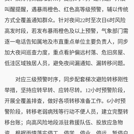
叫醒提醒，遇暴雨橙色、红色高等级预警，辅以传统
方式全覆盖通知群众。针对夜间22时至次日6时风险
高发时段，若发布暴雨橙色及以上预警，气象部门需
逐一电话告知属地及市直重点单位主要负责人，同步
加大夜间巡查力度，重点看护偏远村落、危旧房屋、
低洼区域独居人员，避免夜间漏通知、漏转移问题。
对应三级预警时序，同步配套梯次避险转移刚性
举措，坚持应转早转、应转尽转。12小时预警阶段，
开展全覆盖排查，做好各项转移准备工作。6小时预
警阶段，转移老弱病残等行动不便人员，建立完整转
移台账；向高风险地段派驻救援队伍、投放应急物
资，根据雨情落实停工、停学、停业、停运、暂停户