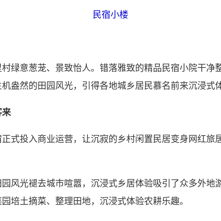
民宿小楼
绿意葱茏、景致怡人。错落雅致的精品民宿小院干净整
生机盎然的田园风光，引得各地城乡居民慕名前来沉浸式
客来
式投入商业运营，让沉寂的乡村闲置民居变身网红旅居
风光褪去城市喧嚣，沉浸式乡居体验吸引了众多外地游
菜园培土摘菜、整理田地，沉浸式体验农耕乐趣。