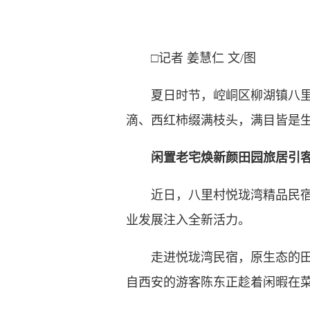
□记者 姜慧仁 文/图
夏日时节，崆峒区柳湖镇八里村
滴、西红柿缀满枝头，满目皆是
闲置老宅焕新颜田园旅居引
近日，八里村悦珑湾精品民宿正
业发展注入全新活力。
走进悦珑湾民宿，原生态的田园
自西安的游客陈东正趁着闲暇在