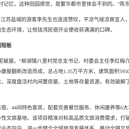
记忆，这种田园感觉，是繁华都市里体会不到的。”陈
江苏盐城的游客李先生也连连赞叹，平凉气候凉爽宜人，
的生态环境，让悦珑湾民宿开业便收获满满的口碑。
短板
破屋。”柳湖镇八里村党总支书记、村委会主任李红梅介
小康屋翻新改造而成，总占地1.35万平方米，建筑面积59
念，深度盘活村内闲置房屋、土地等存量资源，有效破解
宿、44间特色客房，配套完善餐饮服务、休闲康养等6大
合性文旅基地。该项目精准对标高品质文旅消费需求，打
居业态空白，进一步健全全域旅游发展体系，推动全镇文