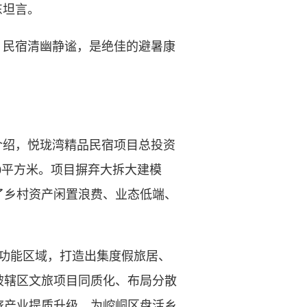
东坦言。
民宿清幽静谧，是绝佳的避暑康
绍，悦珑湾精品民宿项目总投资
50平方米。项目摒弃大拆大建模
了乡村资产闲置浪费、业态低端、
功能区域，打造出集度假旅居、
破辖区文旅项目同质化、布局分散
旅产业提质升级，为崆峒区盘活乡