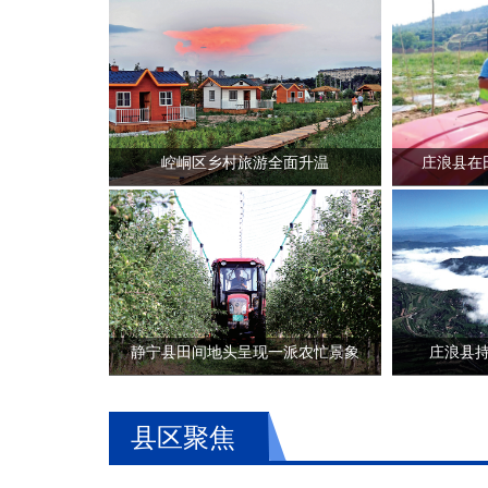
崆峒区乡村旅游全面升温
庄浪县在
静宁县田间地头呈现一派农忙景象
庄浪县
县区聚焦
八一建军节 致敬最可爱的人 |